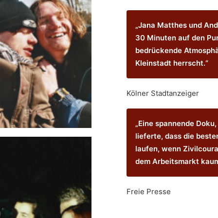
„Jana Matthes und And
30 Minuten auf den Pun
bedrückende Atmosphär
Kleinstadt herrscht.“
Kölner Stadtanzeiger
„Eine spannende Doku,
lieferte, dass die best
laufen, wenn Zivilcoura
dem Arbeitsmarkt kaum
Freie Presse