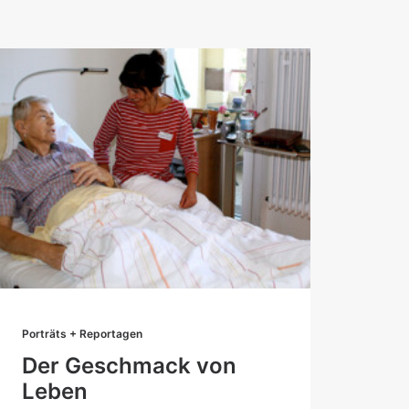
Porträts + Reportagen
Portr
Der Geschmack von
Do
Leben
ZDF 